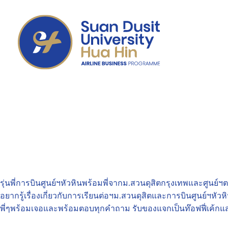
รุ่นพี่การบินศูนย์ฯหัวหินพร้อมพี่จากม.สวนดุสิตกรุงเทพและศูนย์
อยากรู้เรื่องเกี่ยวกับการเรียนต่อฯม.สวนดุสิตและการบินศูนย์ฯหัวหิ
พี่ๆพร้อมเจอและพร้อมตอบทุกคำถาม รับของแจกเป็นท๊อฟฟี่เค้