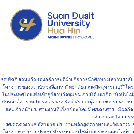
รศ.พัชรี สวนแก้ว รองอธิการบดีฝ่ายกิจการนักศึกษา มหาวิทยาล
โครงการของสถาบันขงจื่อมหาวิทยาลัยสวนดุสิตสุพรรณบุรี"โคร
ในประเทศไทยเพื่อเข้าสู่วิสาหกิจชุมชน ภายใต้แนวคิด "หัวหินไม่
กับของจื่อ" ร่วมกับ รศ.ดร.พนารัตน์ ศรีแสง ผู้อำนวยการมหาวิท
และเจ้าหน้าประสานงานที่เกี่ยวข้อง โดยมี ผศ.ดร.สาระ มีผลกิ
ศิลปะและวัฒนธร
ผศ.ดร.ดวงกมล อัศวมาศ ประธานหลักสูตรภาษาและวัฒธรรม ค
โครงการเข้าร่วมประชุมทั้งระบบออนไซด์ และระบบออนไลน์ร่ว