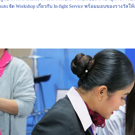
และจัด Workshop เกี่ยวกับ In-fight Service พร้อมมอบของรางวัลให้ก