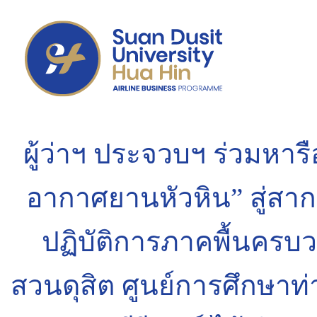
ผู้ว่าฯ ประจวบฯ ร่วมหา
อากาศยานหัวหิน” สู่สาก
ปฏิบัติการภาคพื้นครบวง
สวนดุสิต ศูนย์​การศึกษา​ท