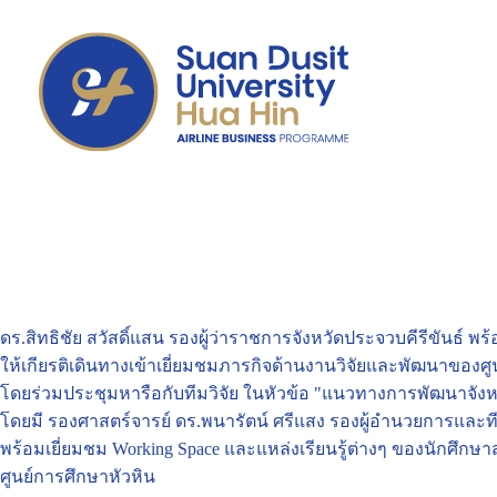
ดร.สิทธิชัย​ สวัสดิ์แสน รองผู้ว่าราชการจังหวัดประจวบคีรีขันธ์​ 
ให้เกียรติเดินทางเข้าเยี่ยมชมภารกิจด้านงานวิจัยและพัฒนาของศู
โดยร่วมประชุมหารือกับทีมวิจัย ในหัวข้อ "แนวทางการ​พัฒนา​จังหวั
โดยมี รองศาสตร์​จารย์​ ดร.​พนารัตน์​ ศรีแสง​ รองผู้อำนวยการแล
พร้อมเยี่ยมชม Working Space และแหล่งเรียนรู้ต่างๆ ของนักศึกษ
ศูนย์การศึกษา​หัวหิน